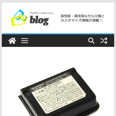
コ
ン
テ
ン
ツ
へ
ス
キ
ッ
プ