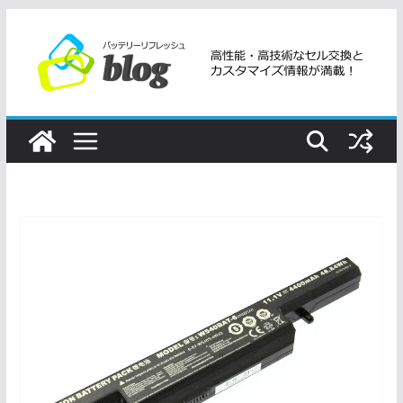
コ
ン
テ
ン
ツ
へ
ス
キ
ッ
プ