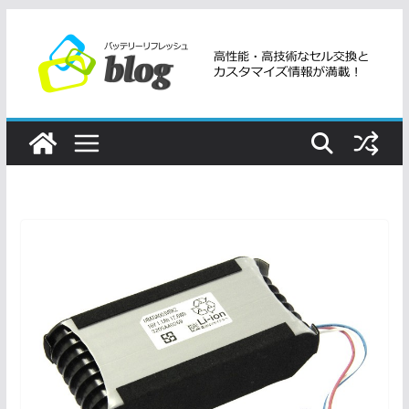
コ
ン
テ
ン
ツ
へ
ス
キ
ッ
プ