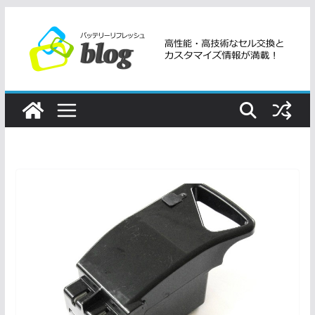
コ
ン
テ
ン
ツ
へ
ス
キ
ッ
プ