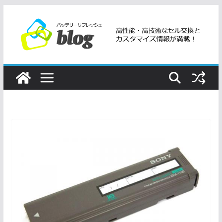
コ
ン
テ
ン
ツ
へ
ス
キ
ッ
プ