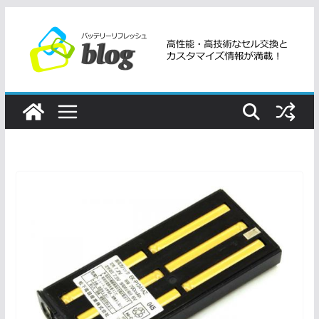
コ
ン
テ
ン
ツ
へ
ス
キ
ッ
プ