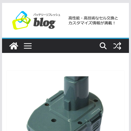
コ
ン
テ
ン
ツ
へ
ス
キ
ッ
プ