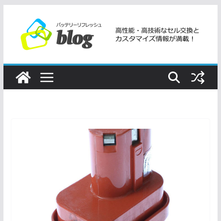
コ
ン
テ
ン
ツ
へ
ス
キ
ッ
プ