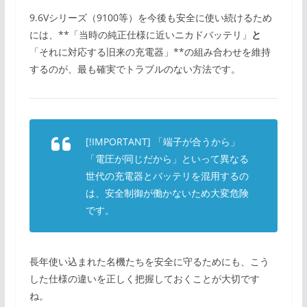
9.6Vシリーズ（9100等）を今後も安全に使い続けるため
には、**「当時の純正仕様に近いニカドバッテリ」
と
「それに対応する旧来の充電器」**の組み合わせを維持
するのが、最も確実でトラブルのない方法です。
[!IMPORTANT] 「端子が合うから」
「電圧が同じだから」といって異なる
世代の充電器とバッテリを混用するの
は、安全制御が働かないため大変危険
です。
長年使い込まれた名機たちを安全に守るためにも、こう
した仕様の違いを正しく把握しておくことが大切です
ね。