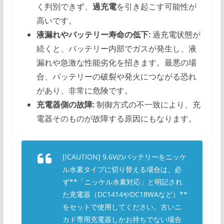
く判別できず、
過充電
を引き起こす可能性が
高いです。
液漏れやバッテリー寿命の低下:
過充電状態が
続くと、バッテリー内部でガスが発生し、液
漏れや急激な性能劣化を招きます。最悪の場
合、バッテリーの破裂や発火につながる恐れ
があり、非常に危険です。
充電器側の故障:
制御方式の不一致により、充
電器そのものが故障する原因にもなります。
[!CAUTION] 9.6Vのバッテリーをニッケ
ル水素タイプに切り替える場合は、必
ず**「ニッケル水素対応」と明記され
た充電器（DC1414やDC18WAなど）**
をセットで使用してください。古いニ
カド専用充電器しかお持ちでない場合