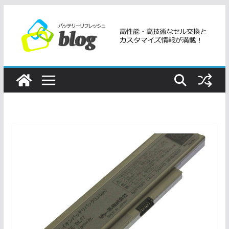
コ
ン
テ
ン
ツ
へ
ス
キ
ッ
プ