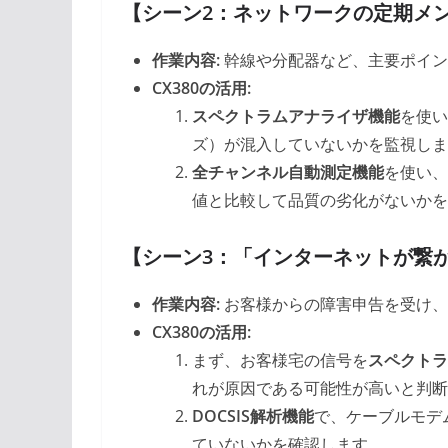
【シーン2：ネットワークの定期メ
作業内容:
幹線や分配器など、主要ポイン
CX380の活用:
スペクトラムアナライザ機能
を使い
ズ）が混入していないかを監視しま
全チャンネル自動測定機能
を使い、
値と比較して品質の劣化がないかを
【シーン3：「インターネットが繋
作業内容:
お客様からの障害申告を受け、
CX380の活用:
まず、お客様宅の信号を
スペクトラ
れが原因である可能性が高いと判断
DOCSIS解析機能
で、ケーブルモデ
ていないかを確認します。