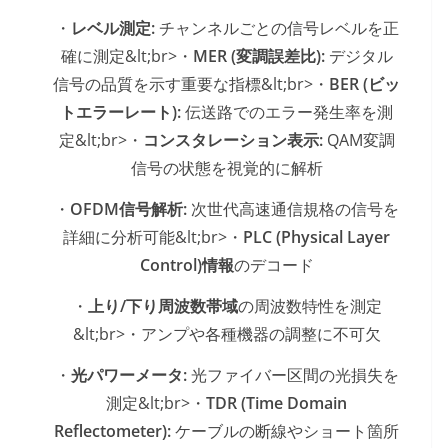
・
レベル測定:
チャンネルごとの信号レベルを正
確に測定&lt;br>・
MER (変調誤差比):
デジタル
信号の品質を示す重要な指標&lt;br>・
BER (ビッ
トエラーレート):
伝送路でのエラー発生率を測
定&lt;br>・
コンスタレーション表示:
QAM変調
信号の状態を視覚的に解析
・
OFDM信号解析:
次世代高速通信規格の信号を
詳細に分析可能&lt;br>・
PLC (Physical Layer
Control)情報
のデコード
・
上り/下り周波数帯域
の周波数特性を測定
&lt;br>・アンプや各種機器の調整に不可欠
・
光パワーメータ:
光ファイバー区間の光損失を
測定&lt;br>・
TDR (Time Domain
Reflectometer):
ケーブルの断線やショート箇所