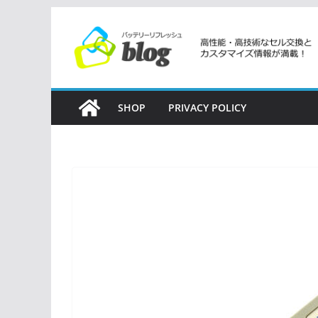
コ
ン
テ
ン
ツ
SHOP
PRIVACY POLICY
へ
ス
キ
ッ
プ