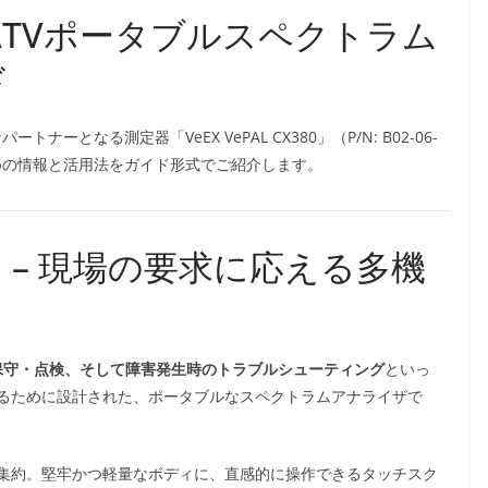
80 CATVポータブルスペクトラム
ド
となる測定器「VeEX VePAL CX380」（P/N: B02-06-
めの情報と活用法をガイド形式でご紹介します。
とは？ – 現場の要求に応える多機
保守・点検、そして障害発生時のトラブルシューティング
といっ
るために設計された、ポータブルなスペクトラムアナライザで
集約。堅牢かつ軽量なボディに、直感的に操作できるタッチスク