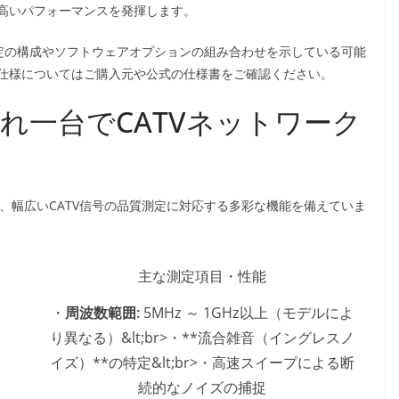
高いパフォーマンスを発揮します。
特定の構成やソフトウェアオプションの組み合わせを示している可能
仕様についてはご購入元や公式の仕様書をご確認ください。
 これ一台でCATVネットワーク
.1まで、幅広いCATV信号の品質測定に対応する多彩な機能を備えていま
主な測定項目・性能
・
周波数範囲:
5MHz ～ 1GHz以上（モデルによ
り異なる）&lt;br>・**流合雑音（イングレスノ
イズ）**の特定&lt;br>・高速スイープによる断
続的なノイズの捕捉