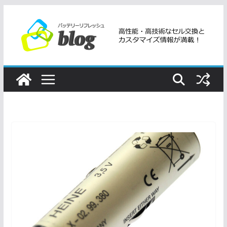
コ
ン
テ
ン
ツ
へ
ス
キ
ッ
プ